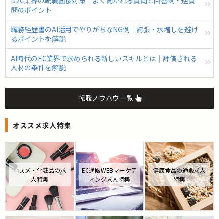
D2C業界の転職面接対策｜よく聞かれる質問と回答例・逆質
問のポイント
職務経歴書のAI活用でやりがちなNG例｜誇張・水増しを避け
るポイントを解説
AI時代のEC業界で求められる新しいスキルとは｜評価される
人材の条件を解説
転職ノウハウ一覧
オススメ求人特集
コスメ・化粧品の求
EC通販WEBマーケテ
健康食品の通販求人
人特集
ィング求人特集
特集