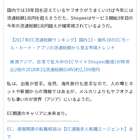
国内では19年目を迎えているヤフオクがうまくいけば今年には
流通総額1兆円を超えそうだた、Shopeeはサービス開始3年目の
今年の流通総額1兆円越えが確実視されているようだ。
【2017年EC流通総額ランキング】国内13・海外18のECモー
ル・カート・アプリの流通総額から見る市場トレンド
東南アジア、台湾で拡大中のECサイトShopee(蝦皮)が昨年
比2倍の2018年1Q流通総額(GMV)約2,100億円
私は、出張が苦手。当然、海外旅行も苦手なので、人の噂とネ
ットや新聞からの情報ではあるが、メルカリよりもヤフオクよ
りも凄いのが世界（アジア）にいるようだ。
EC関連のキャリアに未来あり。
————————————————-
EC、通販関連の転職相談は【EC通販求人転職エージェント】ま
で