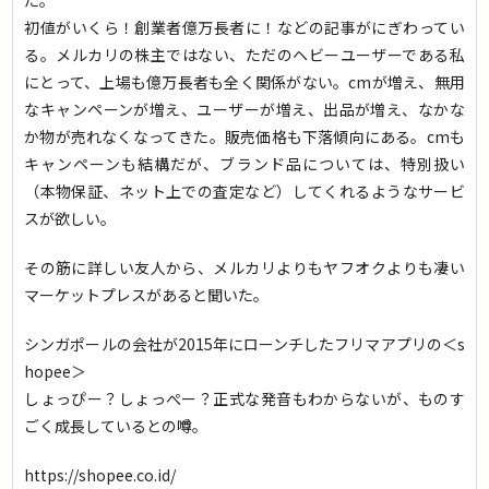
た。
初値がいくら！創業者億万長者に！などの記事がにぎわってい
る。メルカリの株主ではない、ただのヘビーユーザーである私
にとって、上場も億万長者も全く関係がない。cmが増え、無用
なキャンペーンが増え、ユーザーが増え、出品が増え、なかな
か物が売れなくなってきた。販売価格も下落傾向にある。cmも
キャンペーンも結構だが、ブランド品については、特別扱い
（本物保証、ネット上での査定など）してくれるようなサービ
スが欲しい。
その筋に詳しい友人から、メルカリよりもヤフオクよりも凄い
マーケットプレスがあると聞いた。
シンガポールの会社が2015年にローンチしたフリマアプリの＜s
hopee＞
しょっぴー？しょっぺー？正式な発音もわからないが、ものす
ごく成長しているとの噂。
https://shopee.co.id/