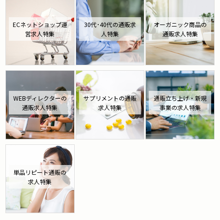
ECネットショップ運
30代･40代の通販求
オーガニック商品の
営求人特集
人特集
通販求人特集
WEBディレクターの
サプリメントの通販
通販立ち上げ・新規
通販求人特集
求人特集
事業の求人特集
単品リピート通販の
求人特集