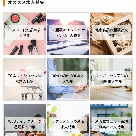
オススメ求人特集
コスメ・化粧品の求
EC通販WEBマーケテ
健康食品の通販求人
人特集
ィング求人特集
特集
ECネットショップ運
30代･40代の通販求
オーガニック商品の
営求人特集
人特集
通販求人特集
WEBディレクターの
サプリメントの通販
通販立ち上げ・新規
通販求人特集
求人特集
事業の求人特集