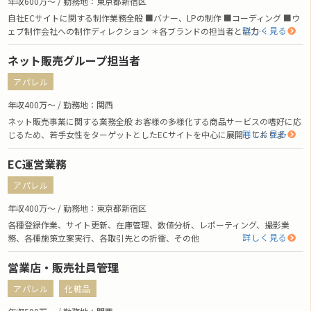
年収600万〜 / 勤務地：東京都新宿区
自社ECサイトに関する制作業務全般 ■バナー、LPの制作 ■コーディング ■ウ
詳しく見る
ェブ制作会社への制作ディレクション ＊各ブランドの担当者と協力…
ネット販売グループ担当者
アパレル
年収400万〜 / 勤務地：関西
ネット販売事業に関する業務全般 お客様の多様化する商品サービスの嗜好に応
詳しく見る
じるため、若手女性をターゲットとしたECサイトを中心に展開しておりま…
EC運営業務
アパレル
年収400万〜 / 勤務地：東京都新宿区
各種登録作業、サイト更新、在庫管理、数値分析、レポーティング、撮影業
詳しく見る
務、各種施策立案実行、各取引先との折衝、その他
営業店・販売社員管理
アパレル
化粧品