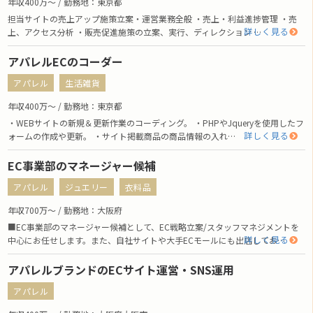
年収400万〜 / 勤務地：東京都
担当サイトの売上アップ施策立案・運営業務全般 ・売上・利益進捗管理 ・売
詳しく見る
上、アクセス分析 ・販売促進施策の立案、実行、ディレクション …
アパレルECのコーダー
アパレル
生活雑貨
年収400万〜 / 勤務地：東京都
・WEBサイトの新規＆更新作業のコーディング。 ・PHPやJqueryを使用したフ
詳しく見る
ォームの作成や更新。 ・サイト掲載商品の商品情報の入れ…
EC事業部のマネージャー候補
アパレル
ジュエリー
衣料品
年収700万〜 / 勤務地：大阪府
■EC事業部のマネージャー候補として、EC戦略立案/スタッフマネジメントを
詳しく見る
中心にお任せします。また、自社サイトや大手ECモールにも出店してお…
アパレルブランドのECサイト運営・SNS運用
アパレル