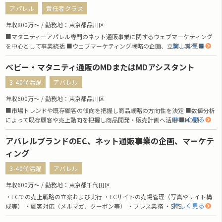
アパレル
責任者クラス
年収800万〜 / 勤務地：東京都品川区
■マタニティーアパレル専門のネット通販事業に関するウェブマーケティング
詳しく見る
を中心として事業統括 ■ウェブマーケティング戦略の企画、立案、実行 ■…
ベビー・マタニティ通販のMDまたはMDアシスタント
3-40代活躍
アパレル
年収600万〜 / 勤務地：東京都品川区
■市場トレンドや既存顧客の傾向を把握し商品戦略の方向性を決定 ■数値分析
詳しく見る
によって既存顧客や売上動向を把握し商品開発・販売計画へ活用 ■MD顧…
アパレルブランドのEC、ネット通販事業の企画、マーケテ
ィング
3-40代活躍
アパレル
年収600万〜 / 勤務地：東京都千代田区
・ECでの売上戦略の立案および実行 ・ECサイトの売場管理（写真やサイト構
詳しく見る
成等） ・顧客対応（メルマガ、クーポン等） ・プレス業務 ・SNS…