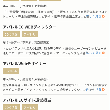
年収600万〜 / 勤務地：東京都港区
【EC運営責任者(またはEC運営担当者)】 ・販売チャネル別商品配分およびコン
詳しく見る
トロール ・売上数値管理および分析 ・販売促進企画立案および実…
アパレルEC WEBディレクター
20代活躍
アパレル
年収400万〜 / 勤務地：東京都港区
・Web / アプリの流入や回遊、離脱等の解析 ・解析やユーザーインタビューを
詳しく見る
通してのUIやサービス内容の改善企画 ・マーケティング担当者と…
アパレルWebデザイナー
アパレル
年収400万〜 / 勤務地：東京都港区
主な業務内容 ・UIデザインから販促のための印刷物つくり ・イベントに展示す
詳しく見る
るための空間デザイン ・スタイルブックの撮影ディレクション ・a…
アパレルECサイト運営担当
20代活躍
アパレル