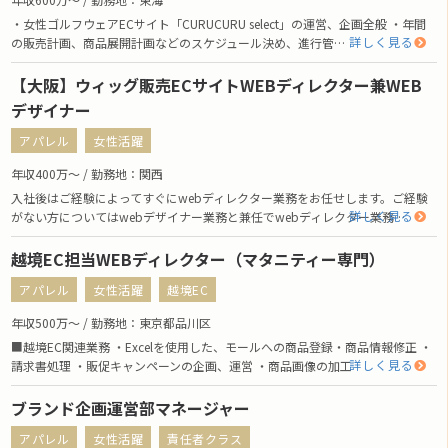
・女性ゴルフウェアECサイト「CURUCURU select」の運営、企画全般 ・年間
詳しく見る
の販売計画、商品展開計画などのスケジュール決め、進行管…
【大阪】ウィッグ販売ECサイトWEBディレクター兼WEB
デザイナー
アパレル
女性活躍
年収400万〜 / 勤務地：関西
入社後はご経験によってすぐにwebディレクター業務をお任せします。ご経験
詳しく見る
がない方についてはwebデザイナー業務と兼任でwebディレクター業務…
越境EC担当WEBディレクター（マタニティー専門）
アパレル
女性活躍
越境EC
年収500万〜 / 勤務地：東京都品川区
■越境EC関連業務 ・Excelを使用した、モールへの商品登録・商品情報修正 ・
詳しく見る
請求書処理 ・販促キャンペーンの企画、運営 ・商品画像の加工
ブランド企画運営部マネージャー
アパレル
女性活躍
責任者クラス