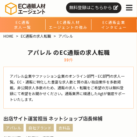
無料登録はこちらから
EC通販
EC通販人材
EC通販企業
求人一覧
エージェントの強み
インタビュー
HOME
EC通販の求人転職
アパレル
アパレル のEC通販の求人転職
39件
アパレル企業やファッション企業のオンライン部門・EC部門の求人一
覧。EC・通販に特化した豊富な求人数と質の高い独自案件を多数掲
載。非公開求人多数のため、通販の求人・転職をご希望の方は無料登
録にて希望をお聞かせください。通販業界に精通したAgtが徹底サポー
トいたします。
出店サイト運営担当 ネットショップ店長候補
アパレル
自社ブランド
衣料品