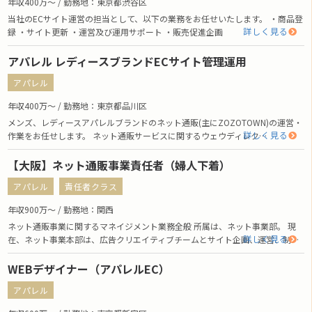
年収400万〜 / 勤務地：東京都渋谷区
当社のECサイト運営の担当として、以下の業務をお任せいたします。 ・商品登
詳しく見る
録 ・サイト更新 ・運営及び運用サポート ・販売促進企画
アパレル レディースブランドECサイト管理運用
アパレル
年収400万〜 / 勤務地：東京都品川区
メンズ、レディースアパレルブランドのネット通販(主にZOZOTOWN)の運営・
詳しく見る
作業をお任せします。 ネット通販サービスに関するウェウディレク…
【大阪】ネット通販事業責任者（婦人下着）
アパレル
責任者クラス
年収900万〜 / 勤務地：関西
ネット通販事業に関するマネイジメント業務全般 所属は、ネット事業部。 現
詳しく見る
在、ネット事業本部は、広告クリエイティブチームとサイト企画、運営、制…
WEBデザイナー（アパレルEC）
アパレル