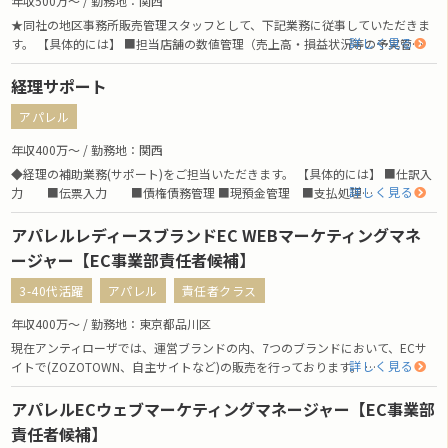
年収500万〜 / 勤務地：関西
★同社の地区事務所販売管理スタッフとして、下記業務に従事していただきま
詳しく見る
す。 【具体的には】 ■担当店舗の数値管理（売上高・損益状況等の予実管…
経理サポート
アパレル
年収400万〜 / 勤務地：関西
◆経理の補助業務(サポート)をご担当いただきます。 【具体的には】 ■仕訳入
詳しく見る
力 ■伝票入力 ■債権債務管理 ■現預金管理 ■支払処理…
アパレルレディースブランドEC WEBマーケティングマネ
ージャー【EC事業部責任者候補】
3-40代活躍
アパレル
責任者クラス
年収400万〜 / 勤務地：東京都品川区
現在アンティローザでは、運営ブランドの内、7つのブランドにおいて、ECサ
詳しく見る
イトで(ZOZOTOWN、自主サイトなど)の販売を行っております。 …
アパレルECウェブマーケティングマネージャー【EC事業部
責任者候補】