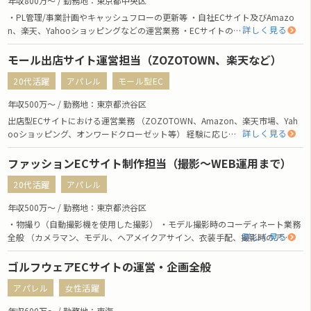
年収800万〜 / 勤務地：東京都中央区
・PL管理/事業計画やキャッシュフローの更新等 ・自社ECサイト及びAmazo
詳しく見る
n、楽天、Yahooショッピングなどの運営業務 ・ECサイトの…
モール出店サイト運営担当（ZOZOTOWN、楽天など）
20代活躍
アパレル
モール型EC
年収500万〜 / 勤務地：東京都渋谷区
出店型ECサイトにおける運営業務 （ZOZOTOWN、Amazon、楽天市場、Yah
詳しく見る
ooショッピング、オンワードクローゼット等） 経験に応じ…
ファッションECサイト制作担当（撮影～WEB運用まで）
20代活躍
アパレル
年収500万〜 / 勤務地：東京都渋谷区
・物撮り（自動撮影機を使用した撮影） ・モデル撮影時のコーディネート業務
詳しく見る
全般 （カメラマン、モデル、ヘアメイクアサイン、衣装手配、撮影時のア…
ゴルフウェアECサイトの運営・企画全般
アパレル
女性活躍
年収600万〜 / 勤務地：東海