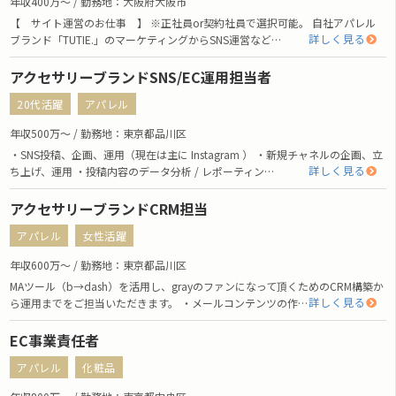
年収400万〜 / 勤務地：大阪府大阪市
【 サイト運営のお仕事 】 ※正社員or契約社員で選択可能。 自社アパレル
詳しく見る
ブランド「TUTIE.」のマーケティングからSNS運営など…
アクセサリーブランドSNS/EC運用担当者
20代活躍
アパレル
年収500万〜 / 勤務地：東京都品川区
・SNS投稿、企画、運用（現在は主に Instagram ） ・新規チャネルの企画、立
詳しく見る
ち上げ、運用 ・投稿内容のデータ分析 / レポーティン…
アクセサリーブランドCRM担当
アパレル
女性活躍
年収600万〜 / 勤務地：東京都品川区
MAツール（b→dash）を活用し、grayのファンになって頂くためのCRM構築か
詳しく見る
ら運用までをご担当いただきます。 ・メールコンテンツの作…
EC事業責任者
アパレル
化粧品