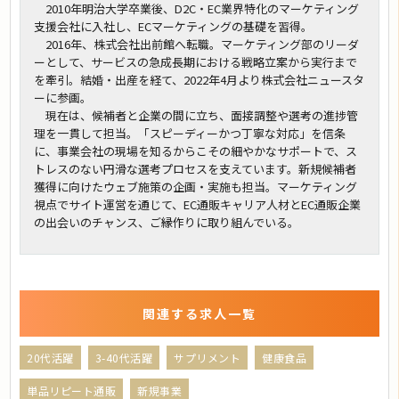
2010年明治大学卒業後、D2C・EC業界特化のマーケティング
支援会社に入社し、ECマーケティングの基礎を習得。
2016年、株式会社出前館へ転職。マーケティング部のリーダ
ーとして、サービスの急成長期における戦略立案から実行まで
を牽引。結婚・出産を経て、2022年4月より株式会社ニュースタ
ーに参画。
現在は、候補者と企業の間に立ち、面接調整や選考の進捗管
理を一貫して担当。「スピーディーかつ丁寧な対応」を信条
に、事業会社の現場を知るからこその細やかなサポートで、ス
トレスのない円滑な選考プロセスを支えています。新規候補者
獲得に向けたウェブ施策の企画・実施も担当。マーケティング
視点でサイト運営を通じて、EC通販キャリア人材とEC通販企業
の出会いのチャンス、ご縁作りに取り組んでいる。
関連する求人一覧
20代活躍
3-40代活躍
サプリメント
健康食品
単品リピート通販
新規事業