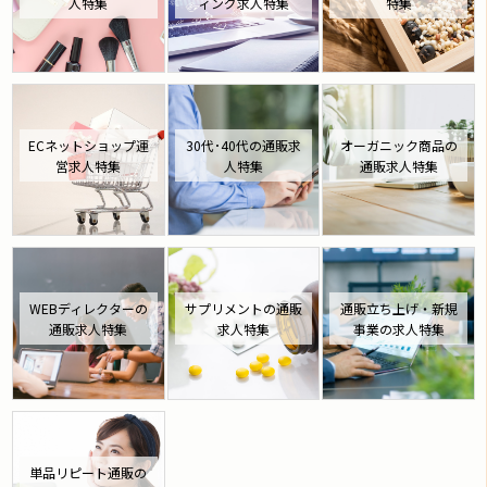
人特集
ィング求人特集
特集
ECネットショップ運
30代･40代の通販求
オーガニック商品の
営求人特集
人特集
通販求人特集
WEBディレクターの
サプリメントの通販
通販立ち上げ・新規
通販求人特集
求人特集
事業の求人特集
単品リピート通販の