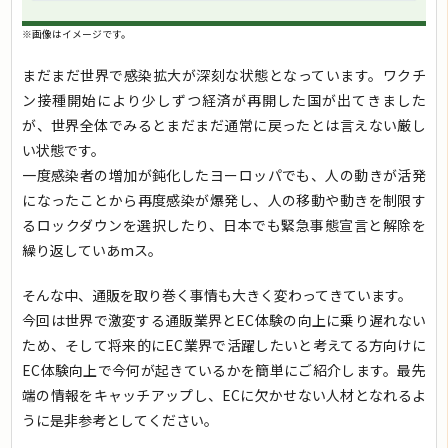
※画像はイメージです。
まだまだ世界で感染拡大が深刻な状態となっています。ワクチ
ン接種開始により少しずつ経済が再開した国が出てきました
が、世界全体でみるとまだまだ通常に戻ったとは言えない厳し
い状態です。
一度感染者の増加が鈍化したヨーロッパでも、人の動きが活発
になったことから再度感染が爆発し、人の移動や動きを制限す
るロックダウンを選択したり、日本でも緊急事態宣言と解除を
繰り返していあmス。
そんな中、通販を取り巻く事情も大きく変わってきています。
今回は世界で激変する通販業界とEC体験の向上に乗り遅れない
ため、そして将来的にEC業界で活躍したいと考えてる方向けに
EC体験向上で今何が起きているかを簡単にご紹介します。最先
端の情報をキャッチアップし、ECに欠かせない人材となれるよ
うに是非参考としてください。