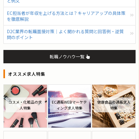
と例文
EC担当者が年収を上げる方法とは？キャリアアップの具体策
を徹底解説
D2C業界の転職面接対策｜よく聞かれる質問と回答例・逆質
問のポイント
転職ノウハウ一覧
オススメ求人特集
コスメ・化粧品の求
EC通販WEBマーケテ
健康食品の通販求人
人特集
ィング求人特集
特集