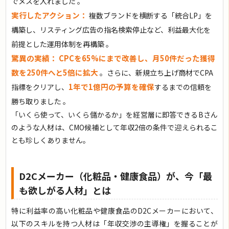
でメスを入れました 。
実行したアクション：
複数ブランドを横断する「統合LP」を
構築し、リスティング広告の指名検索停止など、利益最大化を
前提とした運用体制を再構築 。
驚異の実績：
CPCを65%にまで改善し、月50件だった獲得
数を250件へと5倍に拡大
。さらに、新規立ち上げ商材でCPA
1年で1億円の予算を確保
指標をクリアし、
するまでの信頼を
勝ち取りました 。
「いくら使って、いくら儲かるか」を経営層に即答できるBさん
のような人材は、CMO候補として年収2倍の条件で迎えられるこ
とも珍しくありません。
D2Cメーカー（化粧品・健康食品）が、今「最
も欲しがる人材」とは
特に利益率の高い化粧品や健康食品のD2Cメーカーにおいて、
以下のスキルを持つ人材は「年収交渉の主導権」を握ることが