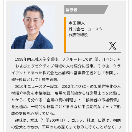
監修者
寺田 勝人
株式会社ニュースター
代表取締役
1998年同志社大学卒業後、リクルートにて8年間、ITベンチャ
ーおよびエグゼクティブ領域の人材紹介に従事。その後、クラ
イアントであった株式会社出前館へ営業責任者として参画し、
執行役員として上場を経験。
2010年ニュースター設立。2012年よりEC・通販業界特化の人
材紹介事業を本格始動。 現場の最前線から経営層までを経験し
たからこそ分かる「企業の真の課題」と「候補者の市場価値」
を見極め、一時的な転職にとどまらない中長期的なキャリア形
成の支援を心がけている。
趣味は、水泳（年間300キロ）、ゴルフ、料理。日課は、朝晩
の愛犬との散歩。下戸のため遅くまで飲みに行くことがなく、3