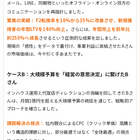
メール、LINE、同梱物といったオフライン・オンライン双方の
コミュニケーションを再設計しました 。
驚異の実績：
F2転換率を10%から35%に改善させ、新規獲
得者の年間LTVを140%向上
年間売上を前年比
。さらには、
約250%へ成長
させるという圧倒的な成果を出しました 。
現場の「感性」をデータで裏付け、事業利益に直結させたAさん
の市場価値は、今や引く手あまたです。
ケースB：大規模予算を「経営の意思決定」に繋げたB
さん
インハウス運用と代理店ディレクションの両輪を回してきたBさ
んは、月間1億円を超える大規模予算の統括を通じて、戦略的ア
プローチを確立しました
。
課題解決の視点：
社内競合によるCPC（クリック単価）高騰と
いう構造的課題に対し、部分最適ではなく「全体最適」の視点