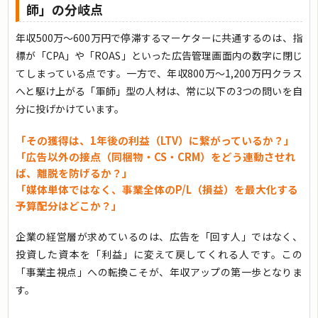
師」の分岐点
年収500万〜600万円で停滞するマーケターに共通するのは、指
標が「CPA」や「ROAS」といった広告管理画面内の数字に閉じ
てしまっている点です。一方で、年収800万〜1,200万円クラス
へと駆け上がる「軍師」型の人材は、常に以下の3つの問いを自
分に投げかけています。
「その獲得は、1年後の利益（LTV）に繋がっているか？」
「広告以外の接点（同梱物・CS・CRM）をどう連動させれ
ば、離脱を防げるか？」
「媒体単体ではなく、事業全体のP/L（損益）を最大化する
予算配分はどこか？」
企業の経営層が求めているのは、広告を「回す人」ではなく、
投資した資本を「利益」に変えて戻してくれる人です。この
「事業主視点」への転換こそが、年収アップの第一歩となりま
す。