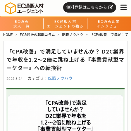
無料登録はこちらから
EC通販
EC通販人材
EC通販企業
求人一覧
エージェントの強み
インタビュー
HOME
EC&通販の転職コラム
転職ノウハウ
「CPA改善」で満足して
「CPA改善」で満足していませんか？ D2C業界
で年収を1.2〜2倍に跳ね上げる『事業貢献型マ
ーケター』への転換術
カテゴリ：
転職ノウハウ
2026.3.24