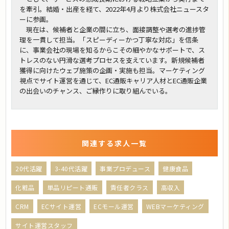
を牽引。結婚・出産を経て、2022年4月より株式会社ニュースタ
ーに参画。
現在は、候補者と企業の間に立ち、面接調整や選考の進捗管
理を一貫して担当。「スピーディーかつ丁寧な対応」を信条
に、事業会社の現場を知るからこその細やかなサポートで、ス
トレスのない円滑な選考プロセスを支えています。新規候補者
獲得に向けたウェブ施策の企画・実施も担当。マーケティング
視点でサイト運営を通じて、EC通販キャリア人材とEC通販企業
の出会いのチャンス、ご縁作りに取り組んでいる。
関連する求人一覧
20代活躍
3-40代活躍
事業プロデュース
健康食品
化粧品
単品リピート通販
責任者クラス
高収入
CRM
ECサイト運営
ECモール運営
WEBマーケティング
サイト運営スタッフ