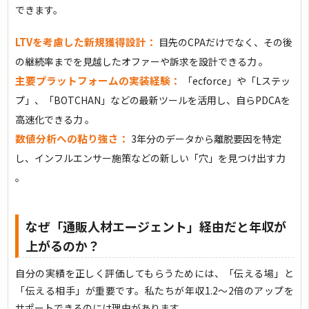
できます。
LTVを考慮した新規獲得設計：
目先のCPAだけでなく、その後
の継続率までを見越したオファーや訴求を設計できる力 。
主要プラットフォームの実装経験：
「ecforce」や「Lステッ
プ」、「BOTCHAN」などの最新ツールを活用し、自らPDCAを
高速化できる力 。
数値分析への粘り強さ：
3年分のデータから離脱要因を特定
し、インフルエンサー施策などの新しい「穴」を見つけ出す力
。
なぜ「通販人材エージェント」経由だと年収が
上がるのか？
自分の実績を正しく評価してもらうためには、「伝える場」と
「伝える相手」が重要です。私たちが年収1.2〜2倍のアップを
サポートできるのには理由があります。