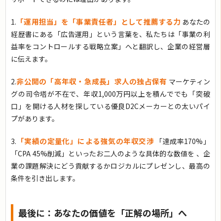
「運用担当」を「事業責任者」として推薦する力
1.
あなたの
経歴書にある「広告運用」という言葉を、私たちは「事業の利
益率をコントロールする戦略立案」へと翻訳し、企業の経営層
に伝えます。
非公開の「高年収・急成長」求人の独占保有
2.
マーケティン
グの司令塔が不在で、年収1,000万円以上を積んででも「突破
口」を開ける人材を探している優良D2Cメーカーとの太いパイ
プがあります。
「実績の定量化」による強気の年収交渉
3.
「達成率170%」
「CPA 45%削減」といったお二人のような具体的な数値を 、企
業の課題解決にどう貢献するかロジカルにプレゼンし、最高の
条件を引き出します。
最後に：あなたの価値を「正解の場所」へ