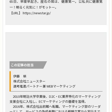
65日、早寝早起き。座右の銘は、健康第一。公私共に健康第
一！明るく元気に！がモットー。
【URL】 https://newstar.jp/
この記事の担当
伊藤 梢
株式会社ニュースター
選考推進パートナー兼 WEBマーケティング
2010年明治大学卒業後、D2C・EC業界特化のマーケティング
支援会社に入社し、ECマーケティングの基礎を習得。
2016年、株式会社出前館へ転職。マーケティング部のリーダ
ーとして、サービスの急成長期における戦略立案から実行まで