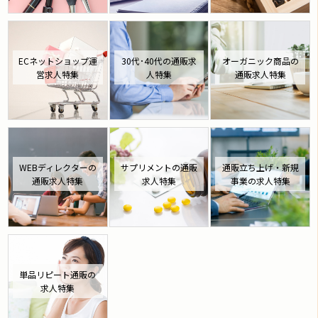
ECネットショップ運
30代･40代の通販求
オーガニック商品の
営求人特集
人特集
通販求人特集
WEBディレクターの
サプリメントの通販
通販立ち上げ・新規
通販求人特集
求人特集
事業の求人特集
単品リピート通販の
求人特集