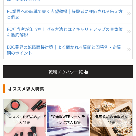
EC業界への転職で書く志望動機｜経験者に評価される伝え方
と例文
EC担当者が年収を上げる方法とは？キャリアアップの具体策
を徹底解説
D2C業界の転職面接対策｜よく聞かれる質問と回答例・逆質
問のポイント
転職ノウハウ一覧
オススメ求人特集
コスメ・化粧品の求
EC通販WEBマーケテ
健康食品の通販求人
人特集
ィング求人特集
特集