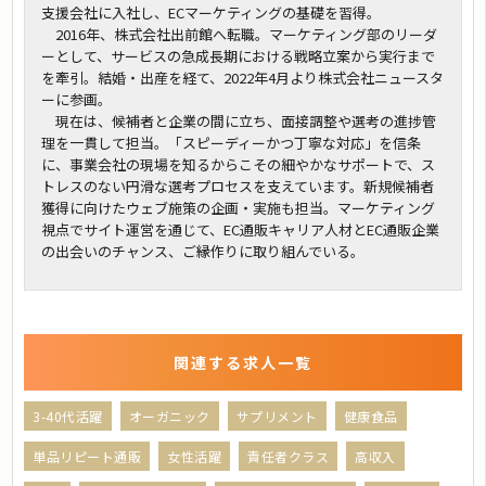
支援会社に入社し、ECマーケティングの基礎を習得。
2016年、株式会社出前館へ転職。マーケティング部のリーダ
ーとして、サービスの急成長期における戦略立案から実行まで
を牽引。結婚・出産を経て、2022年4月より株式会社ニュースタ
ーに参画。
現在は、候補者と企業の間に立ち、面接調整や選考の進捗管
理を一貫して担当。「スピーディーかつ丁寧な対応」を信条
に、事業会社の現場を知るからこその細やかなサポートで、ス
トレスのない円滑な選考プロセスを支えています。新規候補者
獲得に向けたウェブ施策の企画・実施も担当。マーケティング
視点でサイト運営を通じて、EC通販キャリア人材とEC通販企業
の出会いのチャンス、ご縁作りに取り組んでいる。
関連する求人一覧
3-40代活躍
オーガニック
サプリメント
健康食品
単品リピート通販
女性活躍
責任者クラス
高収入