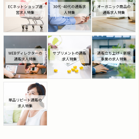
ECネットショップ運
30代･40代の通販求
オーガニック商品の
営求人特集
人特集
通販求人特集
WEBディレクターの
サプリメントの通販
通販立ち上げ・新規
通販求人特集
求人特集
事業の求人特集
単品リピート通販の
求人特集