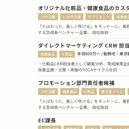
オリジナル化粧品・健康食品のカス
20代活躍
3-40代活躍
サプリメント
健康食
『人はもっと、美しく咲ける』をモットーに、美容
する急成長ベンチャ ー企業。 自社独自…
ダイレクトマーケティング CRM 担
年収600万〜 / 勤務地：東
健康食品
化粧品
・化粧品CRM担当者として顧客分析、育成施策企
改善企画・立案・実施のPDCAサイクルを回…
プロモーション部門責任者候補
20代活躍
健康食品
化粧品
責任者クラス
『人はもっと、美しく咲ける』をモットーに、美容
する急成長ベンチャ ー企業。 自社独自…
EC課長
3-40代活躍
健康食品
化粧品
医療・ヘルス