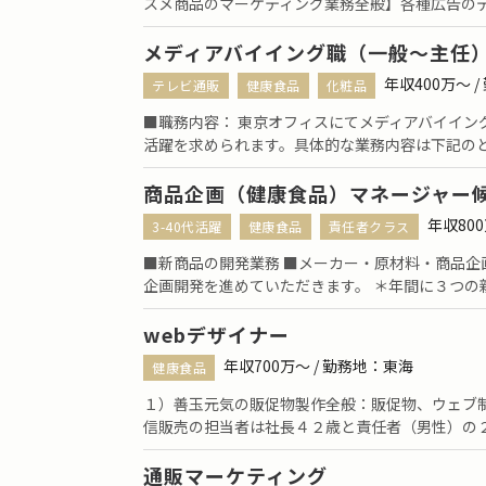
スメ商品のマーケティング業務全般】各種広告の
メディアバイイング職（一般〜主任
年収400万〜 
テレビ通販
健康食品
化粧品
■職務内容： 東京オフィスにてメディアバイイン
活躍を求められます。具体的な業務内容は下記の
商品企画（健康食品）マネージャー
年収80
3-40代活躍
健康食品
責任者クラス
■新商品の開発業務 ■メーカー・原材料・商品
企画開発を進めていただきます。 ＊年間に３つの
webデザイナー
年収700万〜 / 勤務地：東海
健康食品
１）善玉元気の販促物製作全般：販促物、ウェブ
信販売の担当者は社長４２歳と責任者（男性）の
通販マーケティング