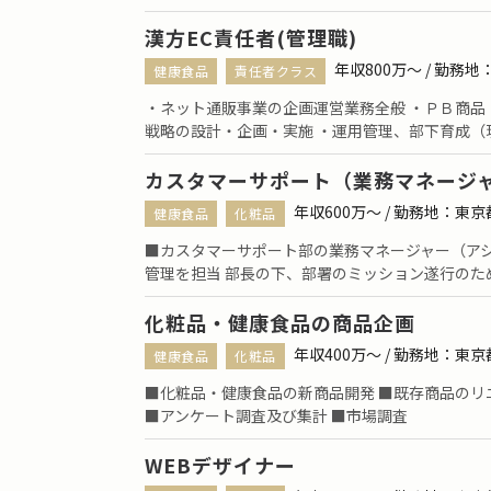
漢方EC責任者(管理職)
年収800万〜 / 勤務
健康食品
責任者クラス
・ネット通販事業の企画運営業務全般 ・ＰＢ商
戦略の設計・企画・実施 ・運用管理、部下育成（
カスタマーサポート（業務マネージ
年収600万〜 / 勤務地：東
健康食品
化粧品
■カスタマーサポート部の業務マネージャー（ア
管理を担当 部長の下、部署のミッション遂行のた
化粧品・健康食品の商品企画
年収400万〜 / 勤務地：東
健康食品
化粧品
■化粧品・健康食品の新商品開発 ■既存商品のリ
■アンケート調査及び集計 ■市場調査
WEBデザイナー