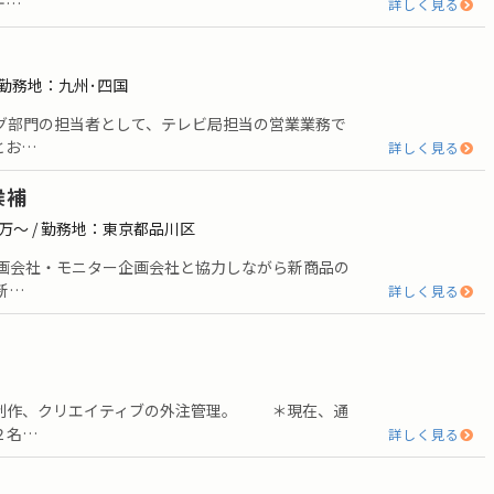
デ…
詳しく見る
）
/ 勤務地：九州･四国
グ部門の担当者として、テレビ局担当の営業業務で
とお…
詳しく見る
候補
0万〜 / 勤務地：東京都品川区
企画会社・モニター企画会社と協力しながら新商品の
新…
詳しく見る
制作、クリエイティブの外注管理。 ＊現在、通
２名…
詳しく見る