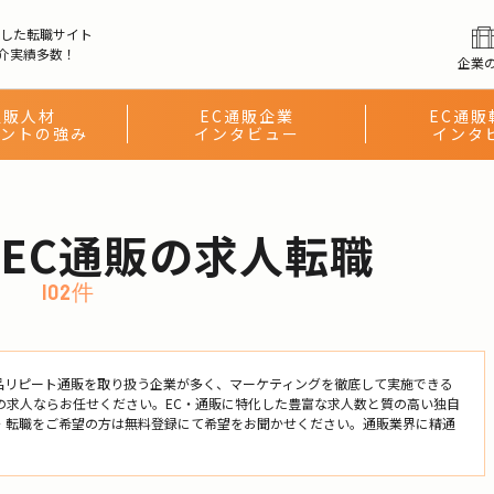
化した転職サイト
介実績多数！
企業
通販人材
EC通販企業
EC通販
ントの強み
インタビュー
インタ
のEC通販の求人転職
102件
品リピート通販を取り扱う企業が多く、マーケティングを徹底して実施できる
の求人ならお任せください。EC・通販に特化した豊富な求人数と質の高い独自
・転職をご希望の方は無料登録にて希望をお聞かせください。通販業界に精通