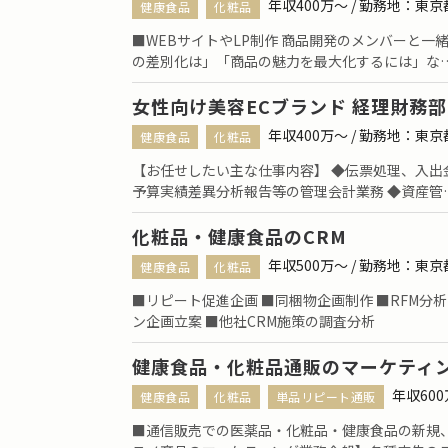
年収400万〜 / 勤務地：東
健康食品
化粧品
■WEBサイトやLP制作 商品開発のメンバーと
の差別化は」「商品の魅力を最大化するには」な
女性向け美容ECブランド 経理財務部
年収400万〜 / 勤務地：東
健康食品
化粧品
【お任せしたい主な仕事内容】 ◆伝票処理、入出
予算実績差異分析報告等の管理会計業務 ◆資産管
化粧品・健康食品のCRM
年収500万〜 / 勤務地：東
健康食品
化粧品
■リピート促進企画 ■同梱物企画制作 ■RFM分析
ン企画立案 ■他社CRM施策の調査分析
健康食品・化粧品通販のマーケティ
年収60
健康食品
化粧品
単品リピート通販
■通信販売での医薬品・化粧品・健康食品の新規