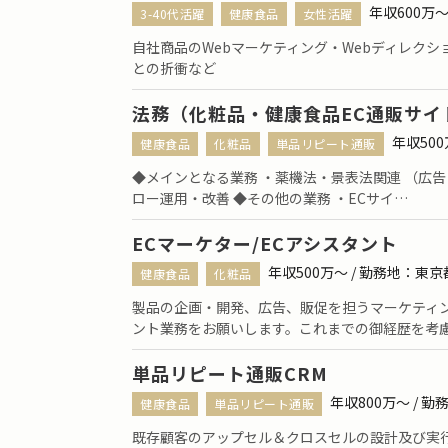
年収600万
3-40代活躍
健康食品
女性活躍
自社商品のWebマーケティング・Webディレク
との折衝など
法務（化粧品・健康食品EC通販サイ
年収50
健康食品
化粧品
単品リピート通販
◆メインとなる業務 ・薬機法・景表法関連 （広
ロー運用・改善 ◆その他の業務 ・ECサイ…
ECマーケター/ECアシスタント
年収500万〜 / 勤務地：東
健康食品
化粧品
製品の企画・開発、広告、販促を担うマーケティ
ント業務をお願いします。これまでの御経歴を考
単品リピート通販CRM
年収800万〜 / 
健康食品
単品リピート通販
既存顧客のアップセル＆クロスセルの設計及び実