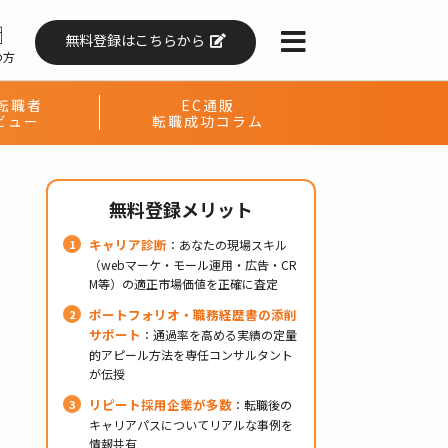
無料登録はこちらから
の方
転職者
EC通販
ビュー
転職成功コラム
無料登録メリット
キャリア診断
：あなたの現場スキル
（webマーケ・モール運用・広告・CR
M等）の適正市場価値を正確に査定
ポートフォリオ・職務経歴書の添削
サポート
：通過率を高める実績の定量
的アピール方法を専任コンサルタント
が伝授
リピート採用企業が多数
：転職後の
キャリアパスについてリアルな事例を
情報共有