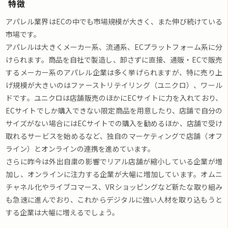
特徴
アパレル業界はECの中でも市場規模が大きく、また伸び続けている
市場です。
アパレルは大きくメーカー系、流通系、ECプラットフォーム系に分
けられます。商品を自社で製造し、卸さずに直接、通販・ECで販売
するメーカー系のアパレル企業は多く挙げられますが、特に売り上
げ規模が大きいのはファーストリテイリング（ユニクロ）、ワール
ドです。ユニクロは店舗販売のほかにECサイトに力を入れており、
ECサイトでしか購入できない限定商品を用意したり、店舗で自分の
サイズがない場合にはECサイトでの購入を勧めるほか、店舗で受け
取れるサービスを始めるなど、独自のマーケティングで店舗（オフ
ライン）とオンラインの連携を進めています。
さらに昨今は外出自粛の影響でリアル店舗が縮小している企業が増
加し、オンラインに注力する企業が大幅に増加しています。オムニ
チャネル化やライブコマース、VRショッピングなど新たな取り組み
も急速に進んでおり、これからデジタルに強い人材を取り込もうと
する企業は大幅に増えるでしょう。