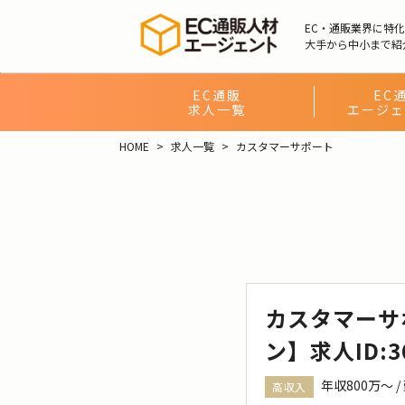
EC・通販業界に特
大手から中小まで紹
EC通販
EC
求人一覧
エージェ
HOME
求人一覧
カスタマーサポート
カスタマーサ
ン】求人ID:3
年収800万〜 
高収入