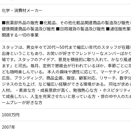
化学・消費材メーカー
■医薬部外品の販売 ■化粧品、その他化粧品関連商品の製造及び販売
健康関連商品の製造及び販売 ■日用雑貨の製造及び販売 ■通信販売業
関連する一切の事業
スタッフは、男女半々で20代〜50代まで幅広い年代のスタッフが在
出身ということもあり、お笑いが好きでフレンドリーなメンバーばか
場です。スタッフのアイデア、意見を積極的に取り入れて、かなり風
ます」と河氏。毎月、定例で懇親会が行われているほか、季節ごとに花
ども随時楽しんでいる。 本人の興味や適性に応じて、マーケティング
広告、ブランディング、商品企画、販促、顧客対応、リサーチ、数字
ジネスの立ち上げ、など幅広い経験ができる環境がある。 同社が求め
人材。 ・素直な方 ・成長意欲が高く、勉強熱心な方 ・ホスピタリティ
て成長したい、人生を充実させたいと思っている方 ・世の中や人のた
ームプレーが好きな方
1000万円
2007年