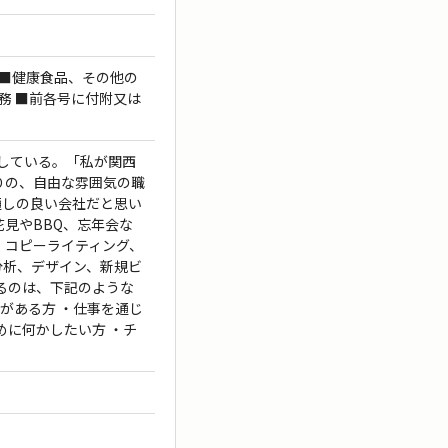
 ■健康食品、その他の
務 ■前各号に付附又は
籍している。「私が関西
りの、自由な雰囲気の職
通しの良い会社だと思い
見やBBQ、忘年会な
、コピーライティング、
分析、デザイン、新規ビ
るのは、下記のような
がある方 ・仕事を通じ
めに何かしたい方 ・チ