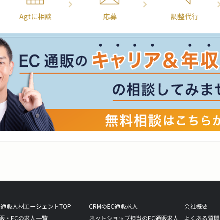
Agtに相談
応募
調整代行
C通販人材エージェントTOP
CRMのEC通販求人
会社概要
販・ECの求人一覧
ネットショップ担当のEC通販求人
よくある質問