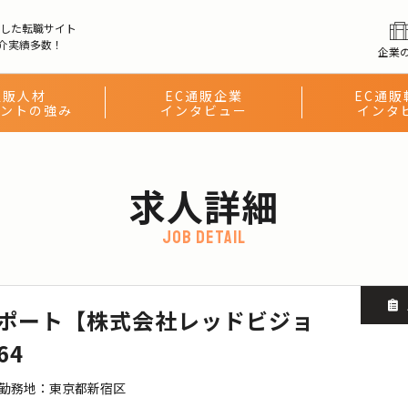
化した転職サイト
介実績多数！
企業
通販人材
EC通販企業
EC通販
ントの強み
インタビュー
インタ
求人詳細
job detail
ポート【株式会社レッドビジョ
64
/ 勤務地：東京都新宿区