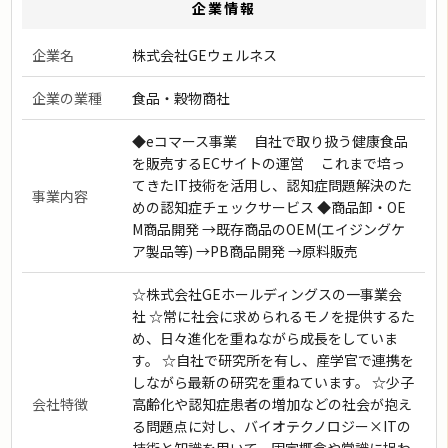
企業情報
企業名
株式会社GEウェルネス
企業の業種
食品・穀物商社
◆eコマース事業 自社で取り扱う健康食品
を販売するECサイトの運営 これまで培っ
てきたIT技術を活用し、認知症問題解決のた
事業内容
めの認知症チェックサービス ◆商品卸・OE
M商品開発 →既存商品のOEM(エイジングケ
ア製品等) →PB商品開発 →原料販売
☆株式会社GEホールディングスの一事業会
社 ☆常に社会に求められるモノを提供するた
め、日々進化を重ねながら成長をしていま
す。 ☆自社で研究所を有し、産学官で連携を
しながら最新の研究を重ねています。 ☆少子
会社特徴
高齢化や認知症患者の増加などの社会が抱え
る問題点に対し、バイオテクノロジー×ITの