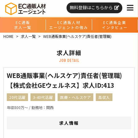
無料登録はこちらから
EC通販
EC通販人材
EC通販企業
求人一覧
エージェントの強み
インタビュー
HOME
求人一覧
WEB通販事業(ヘルスケア)責任者(管理職)
求人詳細
job detail
WEB通販事業(ヘルスケア)責任者(管理職)
【株式会社GEウェルネス】求人ID:413
20代活躍
3-40代活躍
医療・ヘルスケア
高収入
年収800万〜 / 勤務地：関西
求人情報