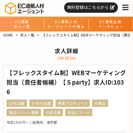
無料登録はこちらから
EC通販
EC通販人材
EC通販企業
求人一覧
エージェントの強み
インタビュー
HOME
求人一覧
【フレックスタイム制】WEBマーケティング担当（責任
求人詳細
job detail
【フレックスタイム制】WEBマーケティング
担当（責任者候補）【Ｓparty】求人ID:103
6
20代活躍
3-40代活躍
事業プロデュース
化粧品
単品リピート通販
女性活躍
自社ブランド
年収1000万〜 / 勤務地：東京都