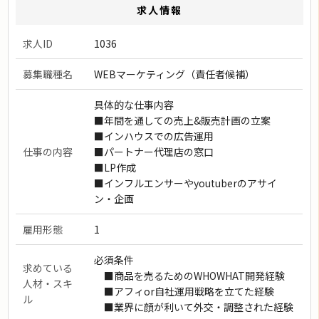
求人情報
求人ID
1036
募集職種名
WEBマーケティング（責任者候補）
具体的な仕事内容
■年間を通しての売上&販売計画の立案
■インハウスでの広告運用
仕事の内容
■パートナー代理店の窓口
■LP作成
■インフルエンサーやyoutuberのアサイ
ン・企画
雇用形態
1
必須条件
求めている
■商品を売るためのWHOWHAT開発経験
人材・スキ
■アフィor自社運用戦略を立てた経験
ル
■業界に顔が利いて外交・調整された経験