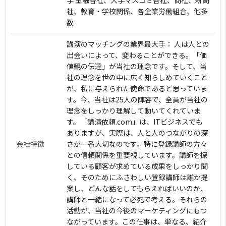
手 金融各社、大手マスコミ各社、商社、新聞
社、教育・学校関係、各企業労働組合、他多
数
講演のマッチングの業界最大手： 人は人との
出会いによって、変わることができる。「価
値観の伝達」が当社の理念です。そして、当
社の理念を世の中に広く知らしめていくこと
が、私に与えられた使命であると思っていま
す。今、当社は25人の陣容で、全員が当社の
理念をしっかり理解して動いてくれていま
す。「講演依頼.com」は、ITビジネスでも
ありますが、実際は、人と人のつながりの深
会社特徴
さが一番大切なのです。特に登録講師の方々
との信頼関係を重要視しています。講師を探
している顧客が求めている成果をしっかり聞
く、そのためにふさわしい登録講師は誰か提
案し、どんな話をしてもらえればいいのか、
講師と一緒になって必死で考える。それらの
活動が、当社の今後のマーケティングにもつ
ながっています。この仕事は、単なる、紹介