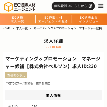
無料登録はこちらから
EC通販
EC通販人材
EC通販企業
求人一覧
エージェントの強み
インタビュー
HOME
求人一覧
マーケティング＆プロモーション マネージャー候補
求人詳細
job detail
マーケティング＆プロモーション マネージ
ャー候補【株式会社ぺルソン】求人ID:230
責任者クラス
年収700万〜 / 勤務地：東京都港区
求人情報
求人ID
230