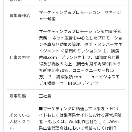
マーケティング＆プロモーション マネージ
募集職種名
ャー候補
マーケティング＆プロモーション部門責任者
業務 ・ネット広告を中心としたプロモーショ
ン予算及び効果の管理、運用 ・メンバーマネ
イジメント ＜部門のミッション＞ １．講演
仕事の内容
依頼.com ブランド向上 ２．講演問合せ獲
得及び総数の向上 （問合せ月平均680件※う
ち新規比率70％、ユニークユーザー数12
万） ３．講演依頼.com ニュービジネスモ
デル構築 ⇒ BtoCメディア化
雇用形態
正社員
■マーケティングに精通している方 ・ECサ
求めている
イトもしくは集客系サイトにおける運営経験
人材・スキ
者 ・もしくは、Web制作会社もしくはWeb
ル
系広告代理会社において営業もしくは制作