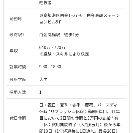
経験者
東京都港区白金1−27−6 白金高輪ステーシ
勤務地
ョンビル5Ｆ
最寄駅1
白金高輪駅 徒歩1分
640万 - 720万
年収
※経験・スキルにより決定
就業時間
9:30 - 18:30
最終学歴
大学
採用人数
1
日・祝日・夏季・冬季・慶弔、バースディー
休暇 *リフレッシュ休暇：勤続6年目、11年
休日休暇
目において3日間の休暇と3万円の支給 * 有
休：試用期間終了（入社6ヵ月）後から年
間10日（1年経過毎に1日追加。最長20日）