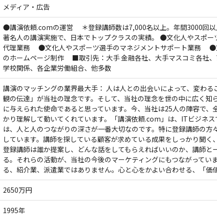
メディア・広告
●講演依頼.comの運営 ＊登録講師数は7,000名以上。年間3000
著名人の講演実施で、日本でトップクラスの実績。 ●文化人やスポー
代理業務 ●文化人やスポーツ選手のマネジメントサポート業務 ●
のホームページ制作 ■取引先：大手 金融各社、大手マスコミ各社、
学校関係、各企業労働組合、他多数
講演のマッチングの業界最大手： 人は人との出会いによって、変わる
観の伝達」が当社の理念です。そして、当社の理念を世の中に広く知
に与えられた使命であると思っています。今、当社は25人の陣容で、
かり理解して動いてくれています。「講演依頼.com」は、ITビジネ
は、人と人のつながりの深さが一番大切なのです。特に登録講師の方
しています。講師を探している顧客が求めている成果をしっかり聞く
登録講師は誰か提案し、どんな話をしてもらえればいいのか、講師と
る。それらの活動が、当社の今後のマーケティングにもつながってい
る、紹介業、派遣業ではありません。心と心をかよい合わせる、「価
2650万円
1995年