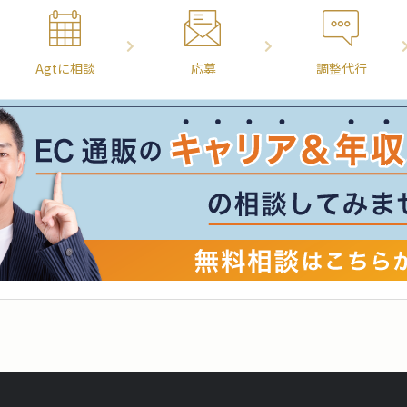
Agtに相談
応募
調整代行