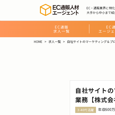
EC・通販業界に特
大手から中小まで紹
EC通販
EC
求人一覧
エージェ
HOME
求人一覧
自社サイトのマーケティング＆プ
自社サイトの
業務【株式会社
年収600
3-40代活躍