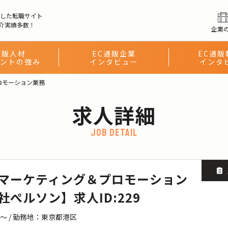
化した転職サイト
介実績多数！
企業
通販人材
EC通販企業
EC通販
ントの強み
インタビュー
インタ
ロモーション業務
求人詳細
job detail
マーケティング＆プロモーション
ぺルソン】求人ID:229
万〜 / 勤務地：東京都港区