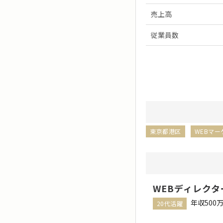
売上高
従業員数
東京都港区
WEBマー
WEBディレク
年収500
20代活躍