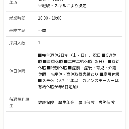
年収
※経験・スキルにより決定
就業時間
10:00 - 19:00
最終学歴
不問
採用人数
1
■完全週休2日制（土・日）、祝日 ■GW休
暇 ■夏季休暇 ■年末年始休暇（5日） ■有給
休暇 ■特別休暇 ■産前・産後・育児・介護
休日休暇
休暇 ※産休・育休取得実績あり ■慶弔休暇
■スモ休（入社半年以上のノンスモーカーは
有給休暇が年6日追加）
待遇福利厚
健康保険 厚生年金 雇用保険 労災保険
生