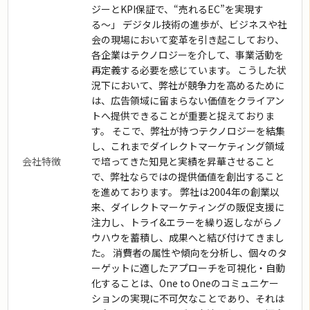
ジーとKPI保証で、“売れるEC”を実現す
る〜」 デジタル技術の進歩が、ビジネスや社
会の現場において変革を引き起こしており、
各企業はテクノロジーを介して、事業活動を
再定義する必要を感じています。 こうした状
況下において、弊社が競争力を高めるために
は、広告領域に留まらない価値をクライアン
トへ提供できることが重要と捉えておりま
す。 そこで、弊社が持つテクノロジーを結集
し、これまでダイレクトマーケティング領域
会社特徴
で培ってきた知見と実績を昇華させること
で、弊社ならではの提供価値を創出すること
を進めております。 弊社は2004年の創業以
来、ダイレクトマーケティングの販促支援に
注力し、トライ&エラーを繰り返しながらノ
ウハウを蓄積し、成果へと結び付けてきまし
た。 消費者の属性や傾向を分析し、個々のタ
ーゲットに適したアプローチを可視化・自動
化することは、One to Oneのコミュニケー
ションの実現に不可欠なことであり、それは