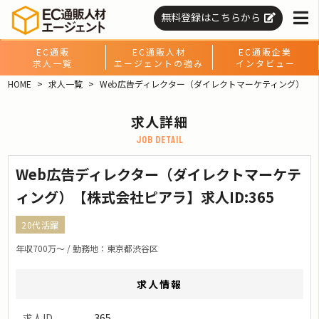
無料登録はこちらから
EC通販
EC通販人材
EC通販企業
求人一覧
エージェントの強み
インタビュー
HOME
求人一覧
Web広告ディレクター（ダイレクトマーケティング）
求人詳細
job detail
Web広告ディレクター（ダイレクトマーケテ
ィング）【株式会社ピアラ】求人ID:365
20代活躍
年収700万〜 / 勤務地：東京都渋谷区
求人情報
求人ID
365