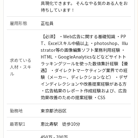
具現化できます。 そんなやる気のある人をお
待ちしています！
雇用形態
正社員
【必須】 ・Web広告に関する基礎知識 ・PP
T、Excelスキル中級以上 ・photoshop、Illu
strator等の画像編集ソフト業務利用経験 ・
HTML ・GoogleAnalyticsなどなどサイトト
求めている
ラッキングツールを使った数値集計経験 【優
人材・スキ
遇】 ・ダイレクトマーケティング業界での経
ル
験（メーカー、ディレクションなど） ・デザ
インディレクションや改善提案経験がある方
・広告結果のレポート作成経験および、広告
効果改善のための提案経験 ・CSS
勤務地
東京都渋谷区
最寄駅1
恵比寿駅 徒歩10分
450万 - 700万