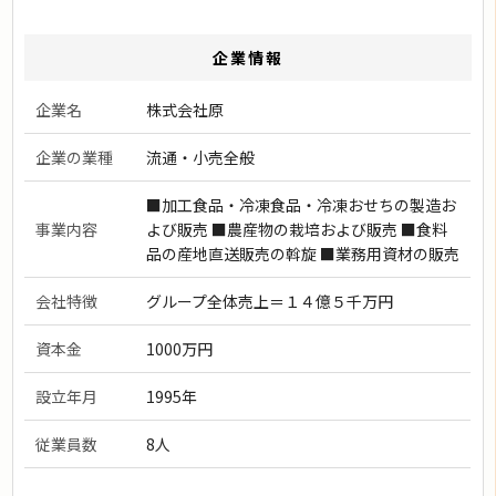
企業情報
企業名
株式会社原
企業の業種
流通・小売全般
■加工食品・冷凍食品・冷凍おせちの製造お
事業内容
よび販売 ■農産物の栽培および販売 ■食料
品の産地直送販売の斡旋 ■業務用資材の販売
会社特徴
グループ全体売上＝１４億５千万円
資本金
1000万円
設立年月
1995年
従業員数
8人