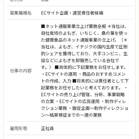
募集職種名
ECサイト企画・運営責任者候補
■ネット通販事業立上げ業務全般 ＊当社は、
自社栽培のよもぎ、いちじく、桑の葉を使っ
た健康食品のネット通販事業の立上げ。（＊
当社は、よもぎ、イチジクの国内生産で圧倒
的シェアを獲得しており、大手コンビニ、生
協などによもぎを卸販売している会社で
す。） ■具体的に下記業務をお任せします。
仕事の内容
・ECサイトの運用 ・商品のおすすめコメン
トの作成、入力 ■将来的には責任者として下
記業務をお任せしたいと考えております。 ・
ECサイトの売り上げ管理、分析、事業戦略
の立案 ・ECサイトの広告運用 ・制作ディレ
クション業務 ・販促企画〜制作ディレクショ
ン〜結果検証までの一連の業務
雇用形態
正社員