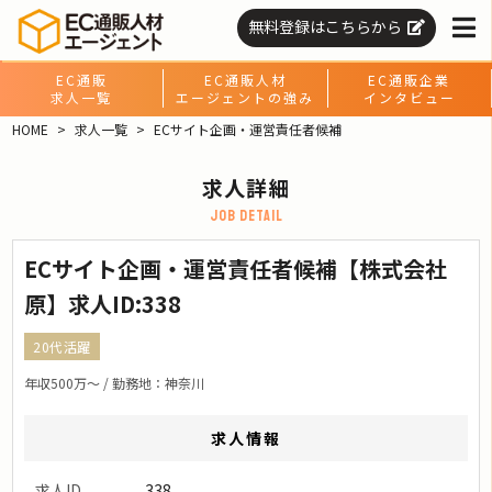
無料登録はこちらから
EC通販
EC通販人材
EC通販企業
求人一覧
エージェントの強み
インタビュー
HOME
求人一覧
ECサイト企画・運営責任者候補
求人詳細
job detail
ECサイト企画・運営責任者候補【株式会社
原】求人ID:338
20代活躍
年収500万〜 / 勤務地：神奈川
求人情報
求人ID
338