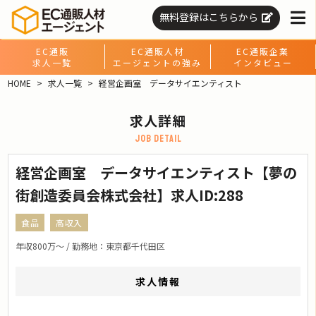
無料登録はこちらから
EC通販
EC通販人材
EC通販企業
求人一覧
エージェントの強み
インタビュー
HOME
求人一覧
経営企画室 データサイエンティスト
求人詳細
job detail
経営企画室 データサイエンティスト【夢の
街創造委員会株式会社】求人ID:288
食品
高収入
年収800万〜 / 勤務地：東京都千代田区
求人情報