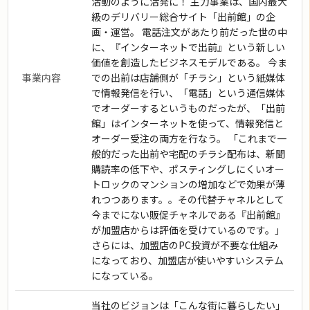
活動のように活発に！ 主力事業は、国内最大
級のデリバリー総合サイト「出前館」の企
画・運営。 電話注文があたり前だった世の中
に、『インターネットで出前』という新しい
価値を創造したビジネスモデルである。 今ま
事業内容
での出前は店舗側が「チラシ」という紙媒体
で情報発信を行い、「電話」という通信媒体
でオーダーするというものだったが、「出前
館」はインターネットを使って、情報発信と
オーダー受注の両方を行なう。 「これまで一
般的だった出前や宅配のチラシ配布は、新聞
購読率の低下や、ポスティングしにくいオー
トロックのマンションの増加などで効果が薄
れつつあります。。その代替チャネルとして
今までにない販促チャネルである『出前館』
が加盟店からは評価を受けているのです。」
さらには、加盟店のPC投資が不要な仕組み
になっており、加盟店が使いやすいシステム
になっている。
当社のビジョンは「こんな街に暮らしたい」