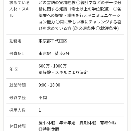
求めている
どの言語の実務経験 ○統計学などのデータ分
人材・スキ
析に関する知識（修士以上の学位歓迎） ○各
ル
部署への提案・説明を行えるコミュニケーシ
ョン能力 ○常に新しい事にチャレンジする喜
びを求めている方 (◎:必須条件 ○:歓迎条件)
勤務地
東京都千代田区
最寄駅1
東京駅 徒歩3分
600万 - 1000万
年収
※経験・スキルにより決定
就業時間
9:00 - 18:00
最終学歴
不問
採用人数
1
慶弔休暇 年末年始 夏期休暇 有給休暇
休日休暇
◎特別休暇