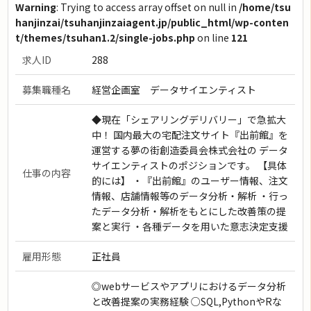
Warning
: Trying to access array offset on null in
/home/tsu
hanjinzai/tsuhanjinzaiagent.jp/public_html/wp-conten
t/themes/tsuhan1.2/single-jobs.php
on line
121
求人ID
288
募集職種名
経営企画室 データサイエンティスト
◆現在「シェアリングデリバリー」で急拡大
中！ 国内最大の宅配注文サイト『出前館』を
運営する夢の街創造委員会株式会社の データ
サイエンティストのポジションです。 【具体
仕事の内容
的には】 ・『出前館』のユーザー情報、注文
情報、店舗情報等のデータ分析・解析 ・行っ
たデータ分析・解析をもとにした改善策の提
案と実行 ・各種データを用いた意志決定支援
雇用形態
正社員
◎webサービスやアプリにおけるデータ分析
と改善提案の実務経験 ○SQL,PythonやRな