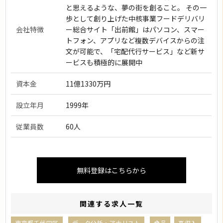
と思えるような、夢の街を創ること。 その一
歩として創り上げた中核事業フードデリバリ
会社特徴
ー総合サイト「出前館」はパソコン、スマー
トフォン、アプリなど複数デバイスからの注
文が可能で、「宅配代行サービス」など新サ
ービスも積極的に展開中
資本金
11億1330万円
設立年月
1999年
従業員数
60人
無料登録はこちらから
関連する求人一覧
東京都千代田区
データ分析・アナリスト
食品
高収入