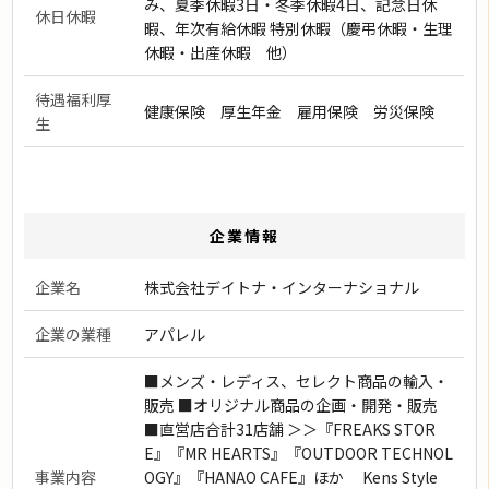
み、夏季休暇3日・冬季休暇4日、記念日休
休日休暇
暇、年次有給休暇 特別休暇（慶弔休暇・生理
休暇・出産休暇 他）
待遇福利厚
健康保険 厚生年金 雇用保険 労災保険
生
企業情報
企業名
株式会社デイトナ・インターナショナル
企業の業種
アパレル
■メンズ・レディス、セレクト商品の輸入・
販売 ■オリジナル商品の企画・開発・販売
■直営店合計31店舗 ＞＞『FREAKS STOR
E』『MR HEARTS』『OUTDOOR TECHNOL
事業内容
OGY』『HANAO CAFE』ほか Kens Style