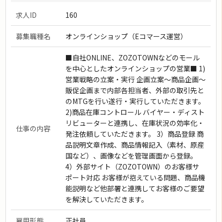
求人ID
160
募集職種名
オンラインショップ（Eコマース運営）
■自社ONLINE、ZOZOTOWNなどのモール
を中心としたオンラインショップの営業■ 1)
営業戦略の立案・実行 企画立案〜商品企画〜
販促企画まで内部各担当者、外部の取引先と
のMTGを行い遂行・実行していただきます。
2)商品在庫コントロール バイヤー・ディスト
リビューターと連携し、在庫状況の効率化・
仕事の内容
発注依頼していただきます。 3）商品登録 商
品説明文章作成、商品情報記入（素材、原産
国など）、画像などを管理画面から登録。
4）外部サイト（ZOZOTOWN）のお客様サ
ポート対応 お客様が抱えている問題、商品機
能説明など他部署と連携してお客様のご要望
を解決していただきます。
雇用形態
正社員