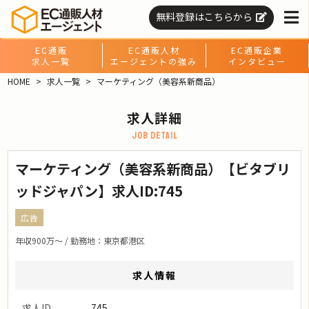
無料登録はこちらから
EC通販
EC通販人材
EC通販企業
求人一覧
エージェントの強み
インタビュー
HOME
求人一覧
マーケティング（美容系新商品）
求人詳細
job detail
マーケティング（美容系新商品）【ビタブリ
ッドジャパン】求人ID:745
広告
年収900万〜 / 勤務地：東京都港区
求人情報
求人ID
745