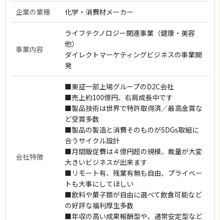
企業の業種
化学・消費材メーカー
ライフテクノロジー関連事業（健康・美容
他）
事業内容
ダイレクトマーケティングビジネスの事業開
発
■東証一部上場グループのD2C会社
■売上約100億円、右肩成長中です
■製品技術は世界で特許取得済／最高金賞な
ど受賞多数
■製品の製造と消費そのものがSDGs取組に
合うサイクル設計
■月間販促費は４億円超の規模、裁量が大変
会社特徴
大きいビジネスが出来ます
■リモート有、残業有無も自由、プライベー
トも大事にしてほしい
■飲料や菓子類が自由に選べて飲食可能など
の好評な福利厚生多数
■年収の高い成果報酬型や、通常安定型など