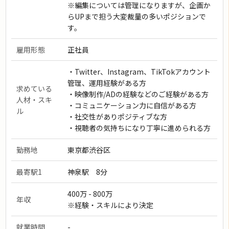
※編集については管理になりますが、企画か
らUPまで担う大変裁量の多いポジションで
す。
雇用形態
正社員
・Twitter、Instagram、TikTokアカウント
管理、運用経験がある方
求めている
・映像制作/ADの経験などのご経験がある方
人材・スキ
・コミュニケーション力に自信がある方
ル
・社交性がありポジティブな方
・視聴者の気持ちになり丁寧に進められる方
勤務地
東京都渋谷区
最寄駅1
神泉駅 8分
400万 - 800万
年収
※経験・スキルにより決定
就業時間
-