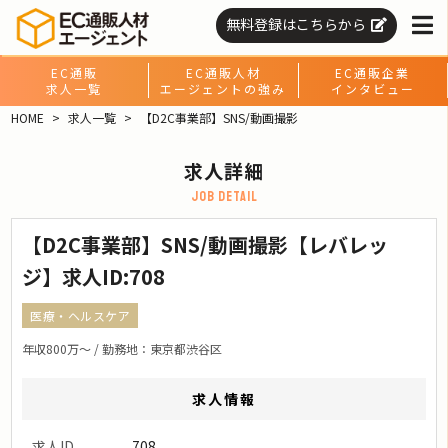
無料登録はこちらから
EC通販
EC通販人材
EC通販企業
求人一覧
エージェントの強み
インタビュー
HOME
求人一覧
【D2C事業部】SNS/動画撮影
求人詳細
job detail
【D2C事業部】SNS/動画撮影【レバレッ
ジ】求人ID:708
医療・ヘルスケア
年収800万〜 / 勤務地：東京都渋谷区
求人情報
求人ID
708