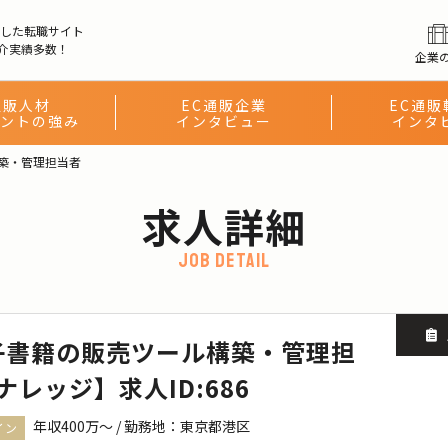
化した転職サイト
介実績多数！
企業
通販人材
EC通販企業
EC通販
ントの強み
インタビュー
インタ
築・管理担当者
求人詳細
job detail
子書籍の販売ツール構築・管理担
レッジ】求人ID:686
年収400万〜 / 勤務地：東京都港区
イン