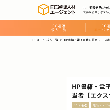
EC・通販業界に特
大手から中小まで紹
EC通販
EC
求人一覧
エージェ
HOME
求人一覧
HP書籍・電子書籍の販売ツール構
HP書籍・電
当者【エクスナ
20代活躍
建築・デザ