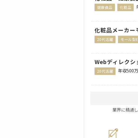
健康食品
化粧品
化粧品メーカーモ
20代活躍
モール型E
Webディレク
年収500
20代活躍
業界に精通