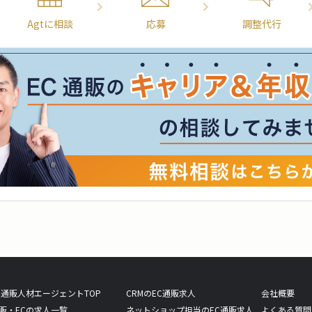
Agtに相談
応募
調整代行
C通販人材エージェントTOP
CRMのEC通販求人
会社概要
販・ECの求人一覧
ネットショップ担当のEC通販求人
よくある質問