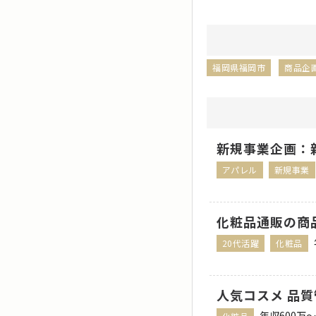
福岡県福岡市
商品企
新規事業企画：
アパレル
新規事業
化粧品通販の商
20代活躍
化粧品
人気コスメ 品
年収600万