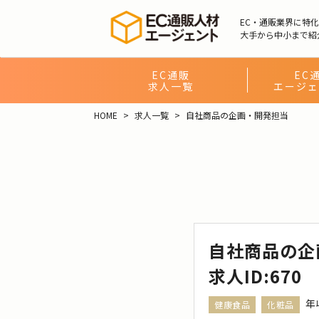
EC・通販業界に特
大手から中小まで紹
EC通販
EC
求人一覧
エージェ
HOME
求人一覧
自社商品の企画・開発担当
自社商品の企
求人ID:670
年
健康食品
化粧品