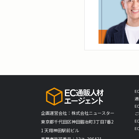
E
通
E
企画運営会社：株式会社ニュースター
ご
E
​東京都千代田区神田鍛冶町3丁目7番2
E
1 天翔神田駅前ビル
事業者許可番号：13ユ-306421