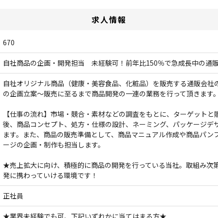
求人情報
670
自社商品の企画・開発担当 未経験可！前年比150％で急成長中の通
自社オリジナル商品（健康・美容食品、化粧品）を販売する通販会社
の企画立案～販売に至るまで商品開発の一連の業務を行って頂きます
【仕事の流れ】市場・競合・素材などの調査をもとに、ターゲットと
後、商品コンセプト、処方・仕様の設計、ネーミング、パッケージデ
ます。また、商品の販売準備として、商品マニュアル作成や商品パンフ
ージの企画・制作も担当します。
★売上拡大に向け、積極的に商品の開発を行っている当社。取組み次
発に携わっていける環境です！
正社員
★業界未経験でも可、下記いずれかに当てはまる方★