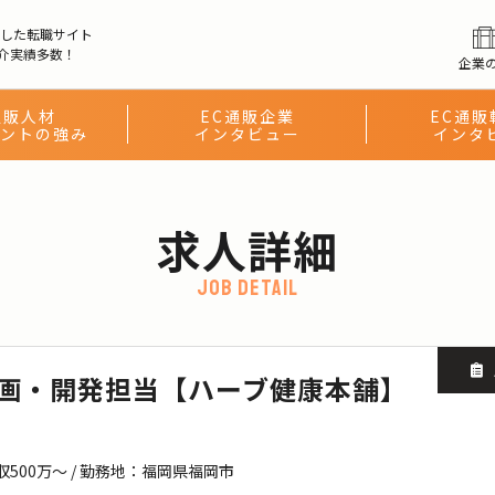
化した転職サイト
介実績多数！
企業
通販人材
EC通販企業
EC通販
ントの強み
インタビュー
インタ
求人詳細
job detail
画・開発担当【ハーブ健康本舗】
収500万〜 / 勤務地：福岡県福岡市