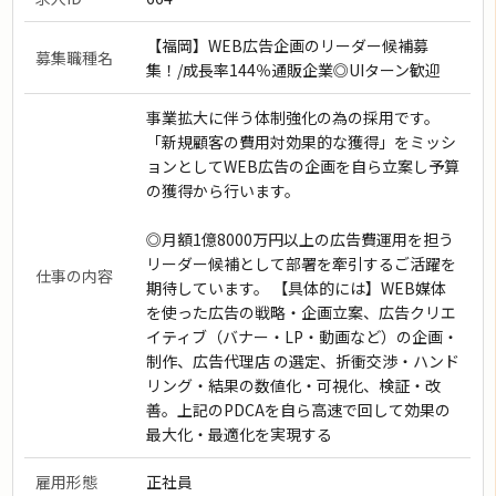
【福岡】WEB広告企画のリーダー候補募
募集職種名
集！/成長率144％通販企業◎UIターン歓迎
事業拡大に伴う体制強化の為の採用です。
「新規顧客の費用対効果的な獲得」をミッシ
ョンとしてWEB広告の企画を自ら立案し予算
の獲得から行います。
◎月額1億8000万円以上の広告費運用を担う
リーダー候補として部署を牽引するご活躍を
仕事の内容
期待しています。 【具体的には】WEB媒体
を使った広告の戦略・企画立案、広告クリエ
イティブ（バナー・LP・動画など）の企画・
制作、広告代理店 の選定、折衝交渉・ハンド
リング・結果の数値化・可視化、検証・改
善。上記のPDCAを自ら高速で回して効果の
最大化・最適化を実現する
雇用形態
正社員