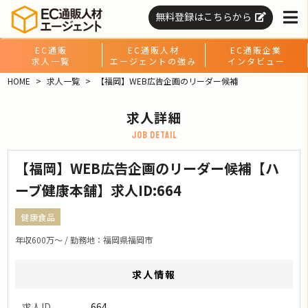
無料登録はこちらから
EC通販
EC通販人材
EC通販企業
求人一覧
エージェントの強み
インタビュー
HOME
求人一覧
【福岡】WEB広告企画のリーダー候補
求人詳細
job detail
【福岡】WEB広告企画のリーダー候補【ハ
ーブ健康本舗】求人ID:664
健康食品
年収600万〜 / 勤務地：福岡県福岡市
求人情報
求人ID
664