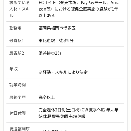
求めている
ECサイト（楽天市場、PayPayモール、Ama
人材・スキ
zon等）における販促企画実施の経験が1年
ル
以上ある
勤務地
福岡県福岡市博多区
最寄駅1
東比恵駅 徒歩9分
最寄駅2
渋谷徒歩1分
年収
※経験・スキルにより決定
就業時間
-
最終学歴
高卒以上
完全週休2日制(土日祝) GW 夏季休暇 年末年
休日休暇
始休暇 慶弔休暇 有給休暇
待遇福利厚