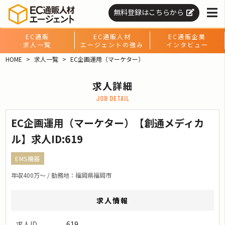
無料登録はこちらから
EC通販
EC通販人材
EC通販企業
求人一覧
エージェントの強み
インタビュー
HOME
求人一覧
EC企画運用（マーケター）
求人詳細
job detail
EC企画運用（マーケター）【創通メディカ
ル】求人ID:619
EMS機器
年収400万〜 / 勤務地：福岡県福岡市
求人情報
求人ID
619