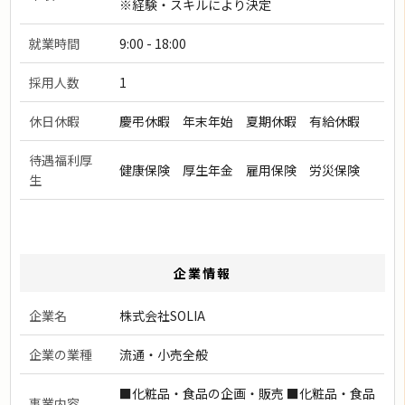
※経験・スキルにより決定
就業時間
9:00 - 18:00
採用人数
1
休日休暇
慶弔休暇 年末年始 夏期休暇 有給休暇
待遇福利厚
健康保険 厚生年金 雇用保険 労災保険
生
企業情報
企業名
株式会社SOLIA
企業の業種
流通・小売全般
■化粧品・食品の企画・販売 ■化粧品・食品
事業内容