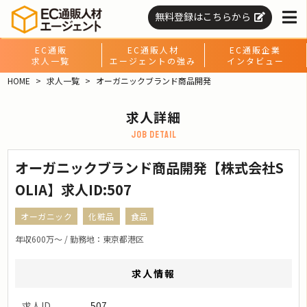
無料登録はこちらから
EC通販
EC通販人材
EC通販企業
求人一覧
エージェントの強み
インタビュー
HOME
求人一覧
オーガニックブランド商品開発
求人詳細
job detail
オーガニックブランド商品開発【株式会社S
OLIA】求人ID:507
オーガニック
化粧品
食品
年収600万〜 / 勤務地：東京都港区
求人情報
求人ID
507