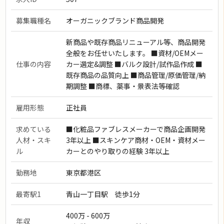
募集職種名
オーガニックブランド商品開発
新商品や既存商品リニューアル等、商品開発
全般をお任せいたします。 ■資材/OEMメー
仕事の内容
カー選定&調整 ■バルク設計/試作品作成 ■
既存商品の品質向上 ■商品管理/原価管理/納
期調整 ■商標、薬事・景表法等確認
雇用形態
正社員
求めている
■化粧品ファブレスメーカーで商品企画開発
人材・スキ
3年以上 ■スキンケア商材・OEM・資材メー
ル
カーとのやり取りの経験 3年以上
勤務地
東京都港区
最寄駅1
青山一丁目駅 徒歩1分
400万 - 600万
年収