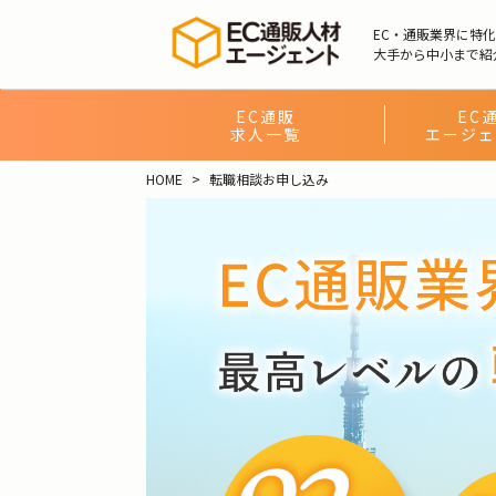
EC・通販業界に特
大手から中小まで紹
EC通販
EC
求人一覧
エージェ
HOME
転職相談お申し込み