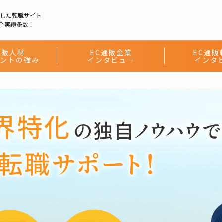
化した転職サイト
介実績多数！
通販人材
EC通販企業
EC通販
ントの強み
インタビュー
インタ