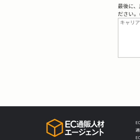
最後に、
ださい。(9
E
通
E